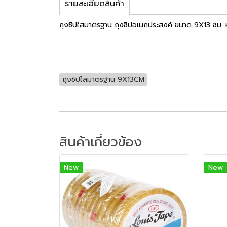
รายละเอียดสินค้า
ถุงซิปใสมาตรฐาน ถุงซิปอเนกประสงค์ ขนาด 9X13 ซม
ถุงซิปใสมาตรฐาน 9X13CM
สินค้าเกี่ยวข้อง
New
New