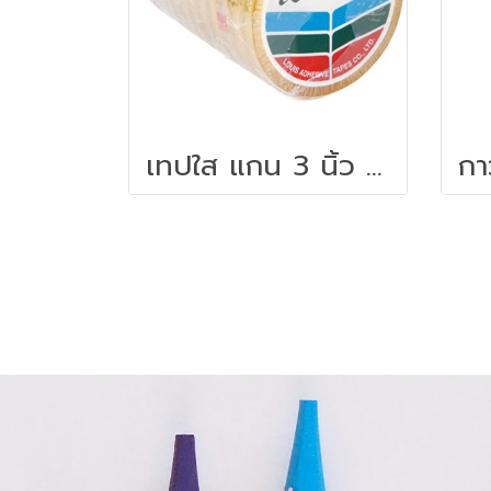
เทปใส แกน 3 นิ้ว 1/2 นิ้วx72 หลา หลุยส์