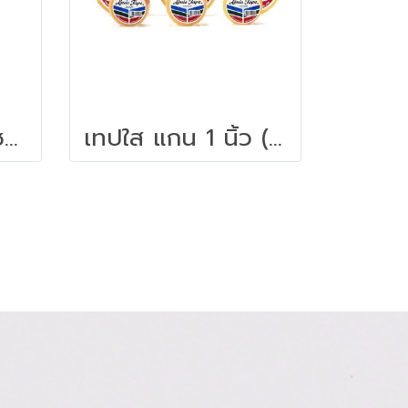
กาวสารพัดประโยชน์ 60 มล. UHU
เทปใส แกน 1 นิ้ว (3/4 นิ้วx36 หลา) หลุยส์