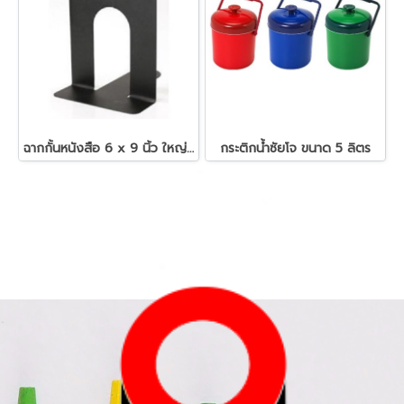
ฉากกั้นหนังสือ 6 x 9 นิ้ว ใหญ่พิเศษ ดำ/ขาว ออร์ก้า
กระติกน้ำซัยโจ ขนาด 5 ลิตร