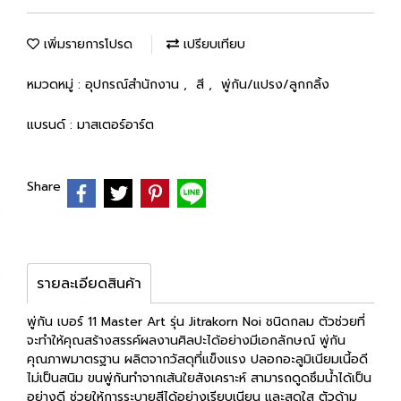
เพิ่มรายการโปรด
เปรียบเทียบ
หมวดหมู่ :
อุปกรณ์สำนักงาน
,
สี
,
พู่กัน/แปรง/ลูกกลิ้ง
แบรนด์ :
มาสเตอร์อาร์ต
Share
รายละเอียดสินค้า
พู่กัน เบอร์ 11 Master Art รุ่น Jitrakorn Noi ชนิดกลม ตัวช่วยที่
จะทำให้คุณสร้างสรรค์ผลงานศิลปะได้อย่างมีเอกลักษณ์ พู่กัน
คุณภาพมาตรฐาน ผลิตจากวัสดุที่แข็งแรง ปลอกอะลูมิเนียมเนี้อดี
ไม่เป็นสนิม ขนพู่กันทำจากเส้นใยสังเคราะห์ สามารถดูดซึมน้ำได้เป็น
อย่างดี ช่วยให้การระบายสีได้อย่างเรียบเนียน และสดใส ตัวด้าม