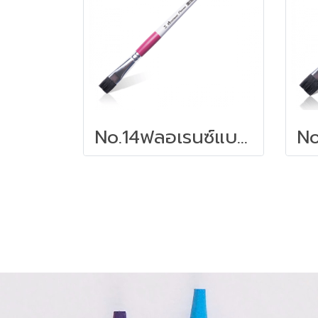
No.14ฟลอเรนซ์แบบแบน | พู่กันอเนกประสงค์ มาสเตอร์อาร์ต