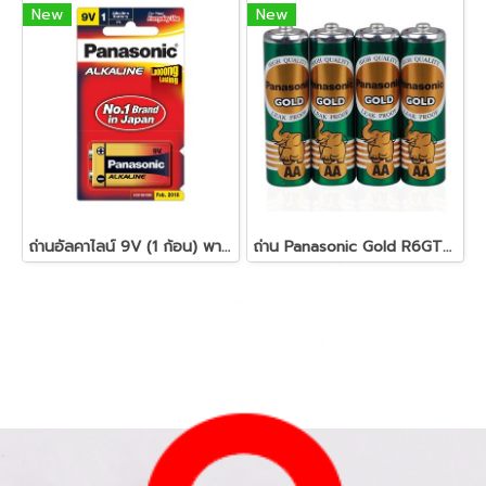
New
New
ถ่านอัลคาไลน์ 9V (1 ก้อน) พานาโซนิค 6LR61T/1B
ถ่าน Panasonic Gold R6GT/4SL AA