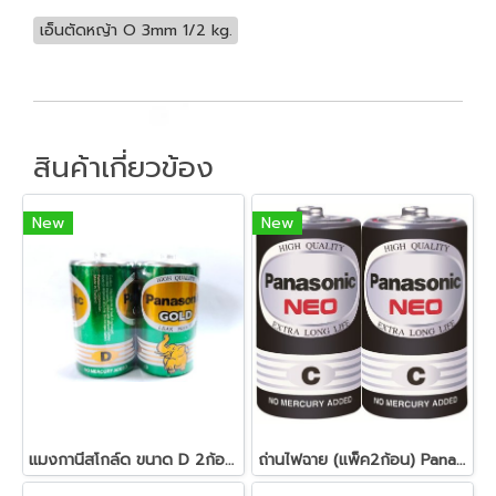
เอ็นตัดหญ้า O 3mm 1/2 kg.
สินค้าเกี่ยวข้อง
New
New
แมงกานีสโกล์ด ขนาด D 2ก้อน เขียว Panasonic R20GT/2SL
ถ่านไฟฉาย (แพ็ค2ก้อน) Panasonic NEO R14NT/2SL C