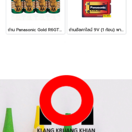
ถ่าน Panasonic Gold R6GT/4SL AA
ถ่านอัลคาไลน์ 9V (1 ก้อน) พานาโซนิค 6LR61T/1B