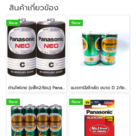
สินค้าเกี่ยวข้อง
New
New
ถ่านไฟฉาย (แพ็ค2ก้อน) Panasonic NEO R14NT/2SL C
แมงกานีสโกล์ด ขนาด D 2ก้อน เขียว Panasonic R20GT/2SL
New
New