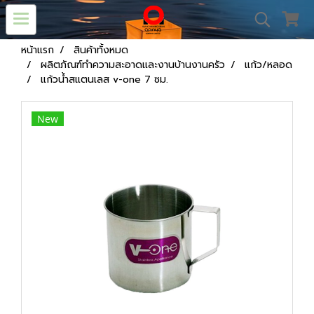
หน้าแรก
สินค้าทั้งหมด
ผลิตภัณฑ์ทำความสะอาดและงานบ้านงานครัว
แก้ว/หลอด
แก้วน้ำสแตนเลส v-one 7 ซม.
New