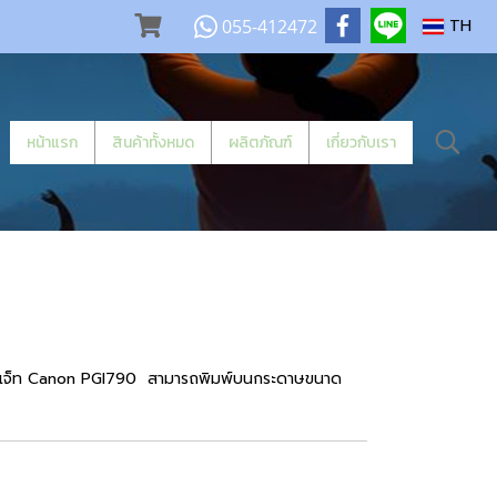
055-412472
TH
หน้าแรก
สินค้าทั้งหมด
ผลิตภัณฑ์
เกี่ยวกับเรา
ิงค์เจ็ท Canon PGI790 สามารถพิมพ์บนกระดาษขนาด