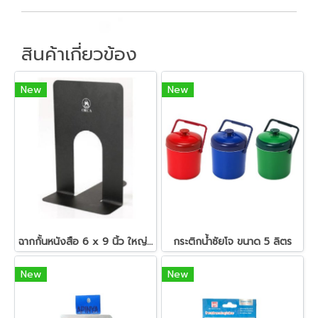
สินค้าเกี่ยวข้อง
New
New
ฉากกั้นหนังสือ 6 x 9 นิ้ว ใหญ่พิเศษ ดำ/ขาว ออร์ก้า
กระติกน้ำซัยโจ ขนาด 5 ลิตร
New
New