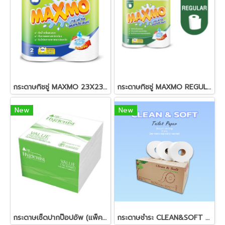
กระดาษทิชชู่ MAXMO 23X23ซม. (70แผ่น) (2ม้วน) (สอบถามราคา)
กระดาษทิชชู่ MAXMO REGULAR-ROLL 6ม้วน (สอบถามราคา)
New
New
กระดาษเช็ดปากป๊อปอัพ (แพ็ค200แผ่น) BJC Hygienist Value
กระดาษชำระ CLEAN&SOFT ม้วนใหญ่ 2ชั้น 300เมตร