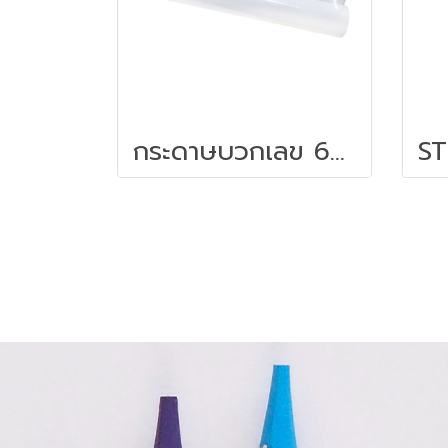
กระดาษบวกเลข 60แกรม 10 ม้วน/cแพ็ค ซากุระ 3 นิ้ว