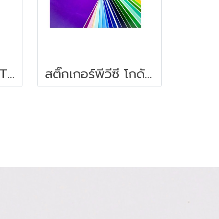
STICKO NOTE STD 3X3 NEON (OPP) 40 SH
สติ๊กเกอร์พีวีซี โกดัก Kodak