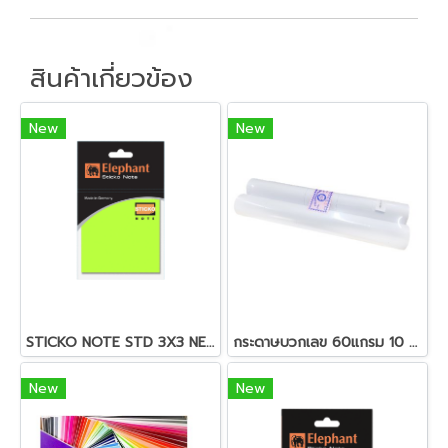
สินค้าเกี่ยวข้อง
New
New
STICKO NOTE STD 3X3 NEON (OPP) 40 SH
กระดาษบวกเลข 60แกรม 10 ม้วน/cแพ็ค ซากุระ 3 นิ้ว
New
New