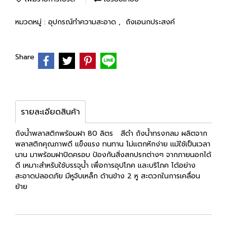
หมวดหมู่ :
อุปกรณ์ทำความสะอาด
,
ถังเอนกประสงค์
Share
รายละเอียดสินค้า
ถังน้ำพลาสติกพร้อมฝา 80 ลิตร สีดำ ถังน้ำทรงกลม ผลิตจาก
พลาสติกคุณภาพดี แข็งแรง ทนทาน ไม่แตกหักง่าย แม้ใช้เป็นเวลา
นาน มาพร้อมฝาปิดครอบ ป้องกันสิ่งสกปรกต่างๆ จากภายนอกได้
ดี เหมาะสำหรับใช้บรรจุน้ำ เพื่อการอุปโภค และบริโภค ได้อย่าง
สะอาดปลอดภัย มีหูจับเหล็ก ด้านข้าง 2 หู สะดวกในการเคลื่อน
ย้าย