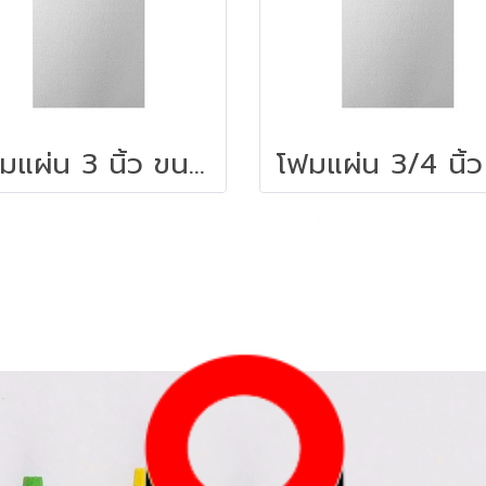
โฟมแผ่น 3 นิ้ว ขนาด 60 x 120 ซม.สีขาว