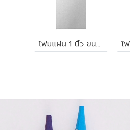
โฟมแผ่น 1 นิ้ว ขนาด 60 x 120 ซม.สีขาว