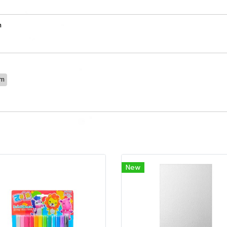
m
cm
New