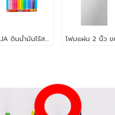
ZAJA ดินน้ำมันไร้สาร ดินน้ำมันแท่งกลม 200 กรัม