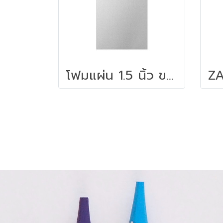
โฟมแผ่น 1.5 นิ้ว ขนาด 60 x 120 ซม.สีขาว