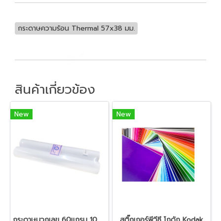
กระดาษความร้อน Thermal 57x38 มม.
สินค้าเกี่ยวข้อง
New
New
กระดาษบวกเลข 60แกรม 10 ม้วน/cแพ็ค ซากุระ 3 นิ้ว
สติ๊กเกอร์พีวีซี โกดัก Kodak