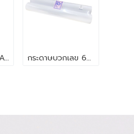
STICKY NOTE PAGE MARK FILMINDEX (OPP)
กระดาษบวกเลข 60แกรม 10 ม้วน/cแพ็ค ซากุระ 3 นิ้ว