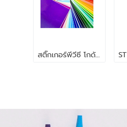
สติ๊กเกอร์พีวีซี โกดัก Kodak