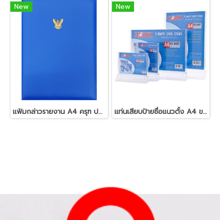
New
New
แฟ้มกล่าวรายงาน A4 ครุฑ ปกหนัง
แท่นเสียบป้ายชื่อแนวตั้ง A4 ขาว ฮอร์ค HK-B491