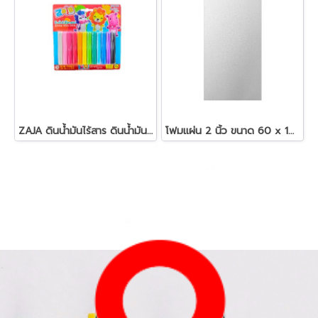
ZAJA ดินน้ำมันไร้สาร ดินน้ำมันแท่งกลม 200 กรัม
โฟมแผ่น 2 นิ้ว ขนาด 60 x 120 ซม.สีขาว