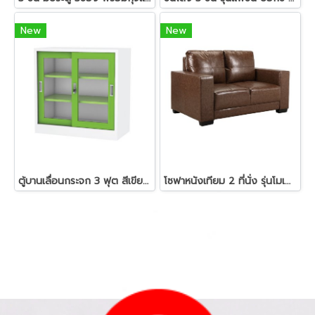
New
New
ตู้บานเลื่อนกระจก 3 ฟุต สีเขียว (สอบถามราคา)
โซฟาหนังเทียม 2 ที่นั่ง รุ่นโมเดอร์โน่(สอบถามราคา)