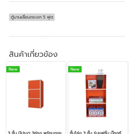
ตู้บานเลื่อนกระจก 5 ฟุต
สินค้าเกี่ยวข้อง
New
New
3 ชั้น มีประตู 3ช่อง พร้อมกุจแจล็อค (สอบถามราคา)
ชั้นโล่ง 3 ชั้น รุ่นแฟชั่น บ๊อกซ์ (สอบถามราคา)