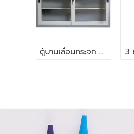
ตู้บานเลื่อนกระจก 5 ฟุต (สอบถามราคา)