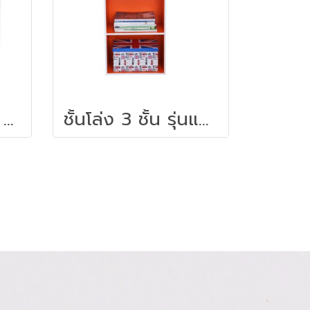
ตู้บานเลื่อนกระจก 3 ฟุต สีเขียว (สอบถามราคา)
ชั้นโล่ง 3 ชั้น รุ่นแฟชั่น บ๊อกซ์ (สอบถามราคา)