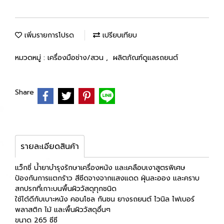
เพิ่มรายการโปรด
เปรียบเทียบ
หมวดหมู่ :
เครื่องมือช่าง/สวน
,
ผลิตภัณฑ์ดูแลรถยนต์
Share
รายละเอียดสินค้า
แว็กซี่ น้ำยาบำรุงรักษาเครื่องหนัง และเคลือบเงาสูตรพิเศษ
ป้องกันการแตกร้าว สีซีดจางจากแสงแดด ฝุ่นละออง และคราบ
สกปรกที่เกาะบนพื้นผิววัสดุทุกชนิด
ใช้ได้ดีกับเบาะหนัง คอนโซล กันชน ยางรถยนต์ ไวนิล ไฟเบอร์
พลาสติก ไม้ และพื้นผิววัสดุอื่นๆ
ขนาด 265 ซีซี