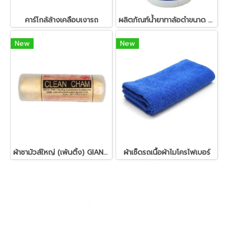
คาร์โกล้ล้างเคลือบเงารถ
ผลิตภัณฑ์น้ำยาทาล้อดำขนาด 3.8 ลิตร
New
New
ผ้าชามัวส์ใหญ่ (เพ้นติ้ง) GIANT KINGKONG
ผ้าเช็ดรถเนื้อผ้าไมโครไฟเบอร์