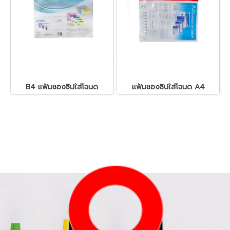
B4 แฟ้มซองซิปใส่โฉนด
แฟ้มซองซิปใส่โฉนด A4