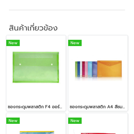
สินค้าเกี่ยวข้อง
New
New
ซองกระดุมพลาสติก F4 ออร์ก้า B-154
ซองกระดุมพลาสติก A4 สีชมพู (แพ็ค12ซอง) ตราช้าง 425
New
New