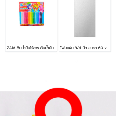
ZAJA ดินน้ำมันไร้สาร ดินน้ำมันแท่งกลม 200 กรัม
โฟมแผ่น 3/4 นิ้ว ขนาด 60 x 120 ซม.สีขาว