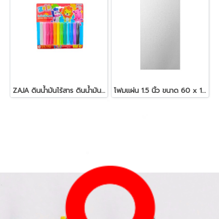
ZAJA ดินน้ำมันไร้สาร ดินน้ำมันแท่งกลม 200 กรัม
โฟมแผ่น 1.5 นิ้ว ขนาด 60 x 120 ซม.สีขาว