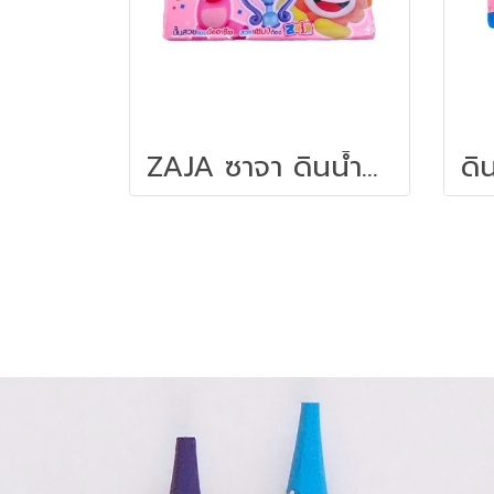
ZAJA ซาจา ดินน้ำมันไร้สาร 500 กรัม คละสี