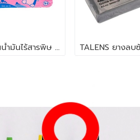
ดินน้ำมันไร้สารพิษ ยากิย่า 150 กรัม คละสี