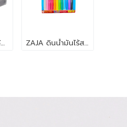
TALENS ยางลบซับสีชอล์ค
ZAJA ดินน้ำมันไร้สาร ดินน้ำมันแท่งกลม 200 กรัม