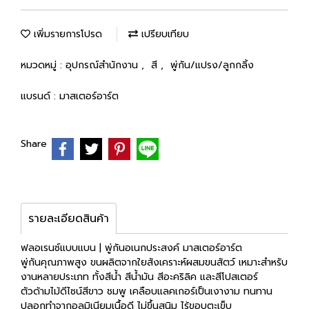
เพิ่มรายการโปรด
เปรียบเทียบ
หมวดหมู่ :
อุปกรณ์สำนักงาน
,
สี
,
พู่กัน/แปรง/ลูกกลิ้ง
แบรนด์ :
มาสเตอร์อาร์ต
Share
รายละเอียดสินค้า
ฟลอเรนซ์แบบแบน | พู่กันอเนกประสงค์ มาสเตอร์อาร์ต
พู่กันคุณภาพสูง ขนผลิตจากใยสังเคราะห์ผสมขนสัตว์ เหมาะสำหรับ
งานหลายประเภท ทั้งสีน้ำ สีน้ำมัน สีอะคริลิค และสีโปสเตอร์
ตัวด้ามไม้ดีไซน์สีขาว ชมพู เคลือบแลคเกอร์เป็นเงางาม ทนทาน
ปลอกทำจากอลูมิเนียมเนื้อดี ไม่ขึ้นสนิม ไร้ขอบตะเข็บ