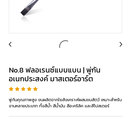
No.8 ฟลอเรนซ์แบบแบน | พู่กัน
อเนกประสงค์ มาสเตอร์อาร์ต
พู่กันคุณภาพสูง ขนผลิตจากใยสังเคราะห์ผสมขนสัตว์ เหมาะสำหรับ
งานหลายประเภท ทั้งสีน้ำ สีน้ำมัน สีอะคริลิค และสีโปสเตอร์