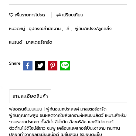
เพิ่มรายการโปรด
เปรียบเทียบ
หมวดหมู่ :
อุปกรณ์สำนักงาน
,
สี
,
พู่กัน/แปรง/ลูกกลิ้ง
แบรนด์ :
มาสเตอร์อาร์ต
Share
รายละเอียดสินค้า
ฟลอเรนซ์แบบแบน | พู่กันอเนกประสงค์ มาสเตอร์อาร์ต
พู่กันคุณภาพสูง ขนผลิตจากใยสังเคราะห์ผสมขนสัตว์ เหมาะสำหรับ
งานหลายประเภท ทั้งสีน้ำ สีน้ำมัน สีอะคริลิค และสีโปสเตอร์
ตัวด้ามไม้ดีไซน์สีขาว ชมพู เคลือบแลคเกอร์เป็นเงางาม ทนทาน
ปลอกทำจากอลูมิเนียมเนื้อดี ไม่ขึ้นสนิม ไร้ขอบตะเข็บ