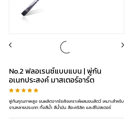
No.2 ฟลอเรนซ์แบบแบน | พู่กัน
อเนกประสงค์ มาสเตอร์อาร์ต
พู่กันคุณภาพสูง ขนผลิตจากใยสังเคราะห์ผสมขนสัตว์ เหมาะสำหรับ
งานหลายประเภท ทั้งสีน้ำ สีน้ำมัน สีอะคริลิค และสีโปสเตอร์