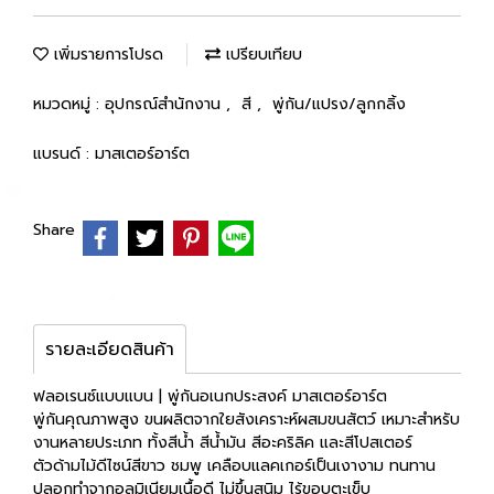
เพิ่มรายการโปรด
เปรียบเทียบ
หมวดหมู่ :
อุปกรณ์สำนักงาน
,
สี
,
พู่กัน/แปรง/ลูกกลิ้ง
แบรนด์ :
มาสเตอร์อาร์ต
Share
รายละเอียดสินค้า
ฟลอเรนซ์แบบแบน | พู่กันอเนกประสงค์ มาสเตอร์อาร์ต
พู่กันคุณภาพสูง ขนผลิตจากใยสังเคราะห์ผสมขนสัตว์ เหมาะสำหรับ
งานหลายประเภท ทั้งสีน้ำ สีน้ำมัน สีอะคริลิค และสีโปสเตอร์
ตัวด้ามไม้ดีไซน์สีขาว ชมพู เคลือบแลคเกอร์เป็นเงางาม ทนทาน
ปลอกทำจากอลูมิเนียมเนื้อดี ไม่ขึ้นสนิม ไร้ขอบตะเข็บ