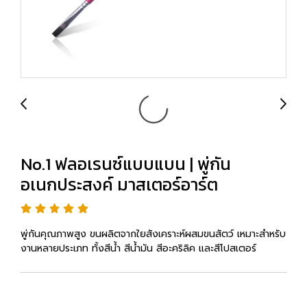
No.1 ฟลอเรนซ์แบบแบน | พู่กัน
อเนกประสงค์ มาสเตอร์อาร์ต
พู่กันคุณภาพสูง ขนผลิตจากใยสังเคราะห์ผสมขนสัตว์ เหมาะสำหรับ
งานหลายประเภท ทั้งสีน้ำ สีน้ำมัน สีอะคริลิค และสีโปสเตอร์