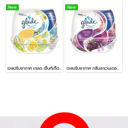
New
New
เจลปรับอากาศ เกลด เซ็นท์เต็ด มะนาว 180 กรัม
เจลปรับอากาศ กลิ่นลาเวนเดอร์ 180 กรัม เกลด เซ็นท์เต็ด