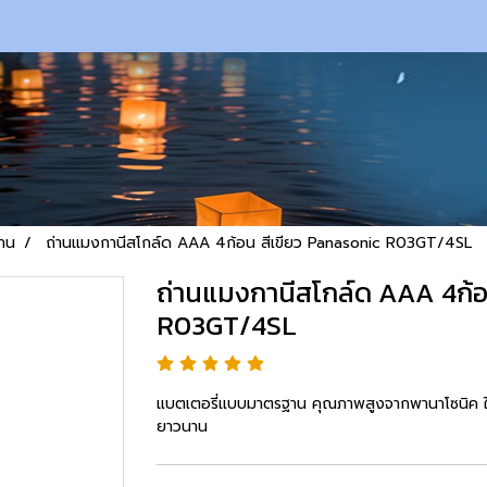
่าน
ถ่านแมงกานีสโกล์ด AAA 4ก้อน สีเขียว Panasonic R03GT/4SL
ถ่านแมงกานีสโกล์ด AAA 4ก้อ
R03GT/4SL
แบตเตอรี่แบบมาตรฐาน คุณภาพสูงจากพานาโซนิค ให้พล
ยาวนาน