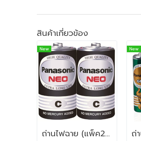
สินค้าเกี่ยวข้อง
New
New
ถ่านไฟฉาย (แพ็ค2ก้อน) Panasonic NEO R14NT/2SL C