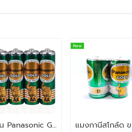
New
ถ่าน Panasonic Gold R6GT/4SL AA