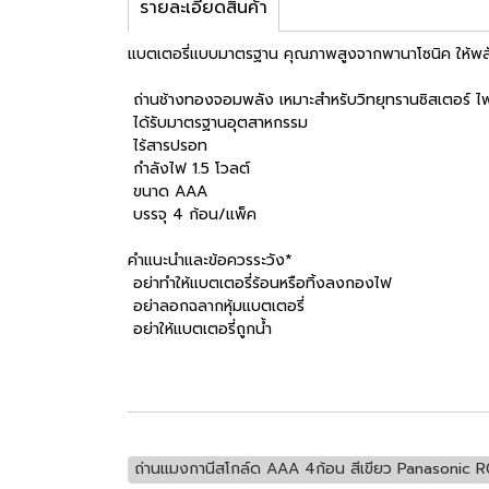
รายละเอียดสินค้า
แบตเตอรี่แบบมาตรฐาน คุณภาพสูงจากพานาโซนิค ให้พลังง
ถ่านช้างทองจอมพลัง เหมาะสำหรับวิทยุทรานซิสเตอร์ ไ
ได้รับมาตรฐานอุตสาหกรรม
ไร้สารปรอท
กำลังไฟ 1.5 โวลต์
ขนาด AAA
บรรจุ 4 ก้อน/แพ็ค
คำแนะนำและข้อควรระวัง*
อย่าทำให้แบตเตอรี่ร้อนหรือทิ้งลงกองไฟ
อย่าลอกฉลากหุ้มแบตเตอรี่
อย่าให้แบตเตอรี่ถูกน้ำ
ถ่านแมงกานีสโกล์ด AAA 4ก้อน สีเขียว Panasonic