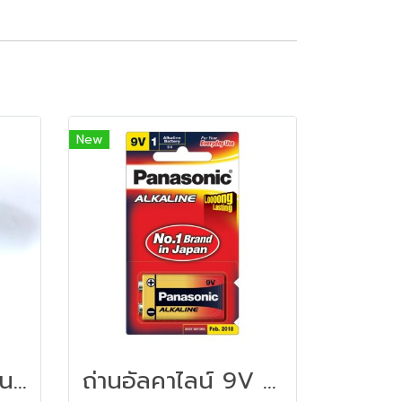
New
แมงกานีสโกล์ด ขนาด D 2ก้อน เขียว Panasonic R20GT/2SL
ถ่านอัลคาไลน์ 9V (1 ก้อน) พานาโซนิค 6LR61T/1B