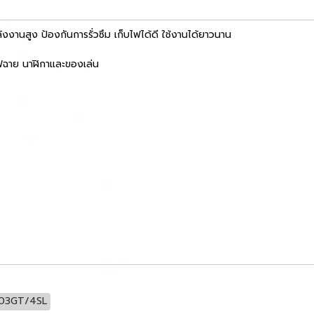
านสูง ป้องกันการรั่วซึม เก็บไฟได้ดี ใช้งานได้ยาวนาน
ฟฉาย นาฬิกาและของเล่น
 R03GT/4SL