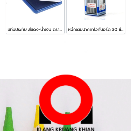
แท่นประทับ สีแดง-น้ำเงิน ตราม้า 00
หมึกเติมปากกาไวท์บอร์ด 30 ซีซี. ตราม้า