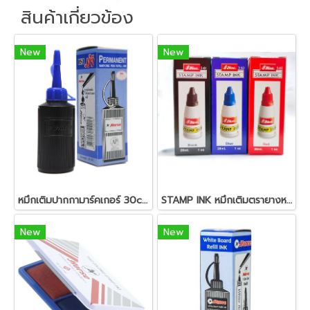
สินค้าเกี่ยวข้อง
New
New
หมึกเติมปากกามาร์คเกอร์ 30cc.ตราม้า
STAMP INK หมึกเติมตรายางหมึกในตัว SHINNY 28มล.
New
New