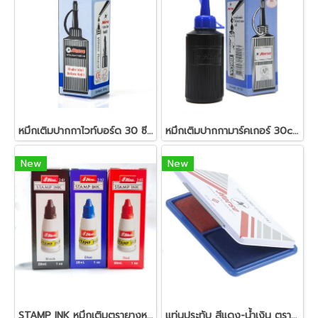
หมึกเติมปากกาไวท์บอร์ด 30 ซีซี. ตราม้า
หมึกเติมปากกามาร์คเกอร์ 30cc.ตราม้า
New
New
STAMP INK หมึกเติมตรายางหมึกในตัว SHINNY 28มล.
แท่นประทับ สีแดง-น้ำเงิน ตราม้า 00