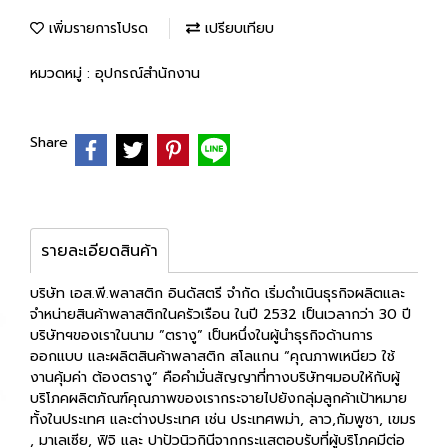
เพิ่มรายการโปรด
เปรียบเทียบ
หมวดหมู่ :
อุปกรณ์สำนักงาน
Share
รายละเอียดสินค้า
บริษัท เอส.พี.พลาสติก อินดัสตรี จำกัด เริ่มดำเนินธุรกิจผลิตและ
จำหน่ายสินค้าพลาสติกในครัวเรือน ในปี 2532 เป็นเวลากว่า 30 ปี
บริษัทฯของเราในนาม ”ตรางู” เป็นหนึ่งในผู้นำธุรกิจด้านการ
ออกแบบ และผลิตสินค้าพลาสติก สโลแกน “คุณภาพเหนียว ใช้
งานคุ้มค่า ต้องตรางู” คือคำมั่นสัญญาที่ทางบริษัทฯมอบให้กับผู้
บริโภคผลิตภัณฑ์คุณภาพของเรากระจายไปยังกลุ่มลูกค้าเป้าหมาย
ทั้งในประเทศ และต่างประเทศ เช่น ประเทศพม่า, ลาว,กัมพูชา, เขมร
, มาเลเซีย, ฟิจิ และ ปาปัวนิวกินีจากกระแสตอบรับที่ผู้บริโภคมีต่อ