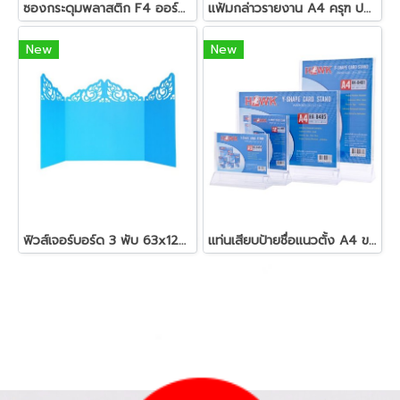
ซองกระดุมพลาสติก F4 ออร์ก้า B-154
แฟ้มกล่าวรายงาน A4 ครุฑ ปกหนัง
New
New
ฟิวส์เจอร์บอร์ด 3 พับ 63x120 คละสี
แท่นเสียบป้ายชื่อแนวตั้ง A4 ขาว ฮอร์ค HK-B491