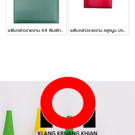
แฟ้มกล่าวรายงาน A4 พิมพ์ทอง ปกหนัง
แฟ้มกล่าวรายงาน ครุฑนูน ปกผ้า