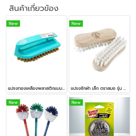
สินค้าเกี่ยวข้อง
New
New
แปรงทองเหลืองพลาสติกแบบเตารีด ตราสมอ รุ่น 91102
แปรงซักผ้า เล็ก ตราสมอ รุ่น 81101
New
New