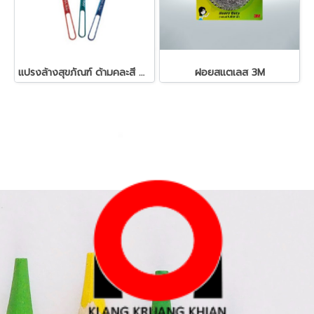
แปรงล้างสุขภัณฑ์ ด้ามคละสี ตราสมอ
ฝอยสแตเลส 3M