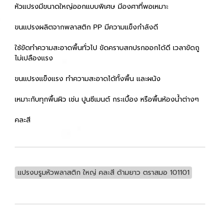
หัวแปรงมีขนาดใหญ่ออกแบบพิเศษ มีองศาที่พอเหมาะ
ขนแปรงผลิตจากพลาสติก PP มีความแข็งกำลังดี
ใช้ขัดทำความสะอาดพื้นทั่วไป ขัดคราบสกปรกออกได้ดี เวลาขัดถู
ไม่เปลืองแรง
ขนแปรงแข็งแรง ทำความสะอาดได้ทั้งพื้น และผนัง
เหมาะกับทุกพื้นผิว เช่น ปูนซีเมนต์ กระเบื้อง หรือพื้นห้องน้ำต่างๆ
คละสี
แปรงบรูมหัวพลาสติก ใหญ่ คละสี ด้ามยาว ตราสมอ 101101