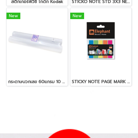
สติ๊กเกอร์พีวีซี โกดัก Kodak
STICKO NOTE STD 3X3 NEON (OPP) 40 SH
New
New
กระดาษบวกเลข 60แกรม 10 ม้วน/cแพ็ค ซากุระ 3 นิ้ว
STICKY NOTE PAGE MARK FILMINDEX (OPP)