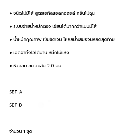
● ชนิดไม่มีไส้ สูตรเอทิลแอลกอฮอล์ กลิ่นไม่ฉุน
● ระบบจ่ายน้ำหมึกตรง เขียนได้มากกว่าแบบมีไส้
● น้ำหมึกคุณภาพ เข้มชัดเจน ไหลสม่ำเสมอจนหยดสุดท้าย
● เปิดฝาทิ้งไว้ได้นาน หมึกไม่แห้ง
● หัวกลม ขนาดเส้น 2.0 มม.
SET A
SET B
จำนวน 1 ชุด