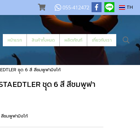
055-412472
TH
หน้าแรก
สินค้าทั้งหมด
ผลิตภัณฑ์
เกี่ยวกับเรา
TLER ชุุด 6 สี สีชมพูฟามิงโก้
TAEDTLER ชุุด 6 สี สีชมพูฟา
สีชมพูฟามิงโก้