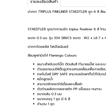
รายละเอียดสินค้า
ปากกา TRIPLUS FINELINER STAEDTLER ชุุด 6 สี สีชม
STAEDTLER ชุดปากกาเมจิก triplus fineliner 6 สี โท
ขนาด 0.3 มม. รุ่น 334 SB6CS ขนาด : W2 x L6.7 x
ปากกาไตรพลัส ไฟน์ไลน์เนอร์
สีชมพูฟามิงโก้ Flamingo Colours
เหมาะสำหรับจดโน๊ต ตัดเส้นสี ทำมายแม๊ฟ และระบาย
ด้ามออกแบบให้เป็นรูปทรงสามเหลี่ยมเพื่อการเขียน
เทคโนโลยี DRY SAFE สามารถเปิดฝาทิ้งไว้ได้นานโ
หมึกสูตรน้ำ
สามารถซักออกได้เมื่อเลอะเสื้อผ้า
ตัวด้ามผลิตจากพลาสติก PP แข็งแรง ทนทาน
ขนาดเส้น 0.3 มม.
ขนาดบรรจุ 1 ชุด มี 6 สี
จำนวน 1 ชุด