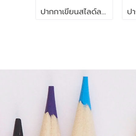
ปากกาเขียนสไลด์ลบไม่ได้ STAEDTLER (F) 319 F-9 สีดำ