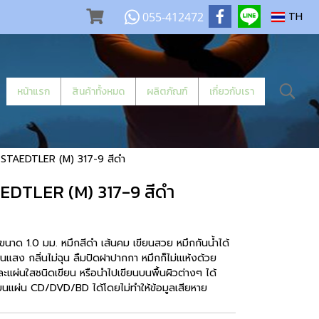
055-412472
TH
หน้าแรก
สินค้าทั้งหมด
ผลิตภัณฑ์
เกี่ยวกับเรา
้ STAEDTLER (M) 317-9 สีดำ
AEDTLER (M) 317-9 สีดำ
นาด 1.0 มม. หมึกสีดำ เส้นคม เขียนสวย หมึกกันน้ำได้
อโดนแสง กลิ่นไม่ฉุน ลืมปิดฝาปากกา หมึกก็ไม่เแห้งด้วย
ะแผ่นใสชนิดเขียน หรือนำไปเขียนบนพื้นผิวต่างๆ ได้
บนแผ่น CD/DVD/BD ได้โดยไม่ทำให้ข้อมูลเสียหาย