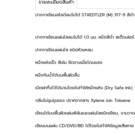
รายละเอียดสินค้า
ปากกาเขียนสไลด์ลบไม่ได้ STAEDTLER (M) 317-9 สีดำ
ปากกาเขียนแผ่นใสลบไม่ได้ 1.0 มม. หมึกสีดำ สเต็ดเล่อร
ปากกาเขียนแผ่นใส ชนิดหัวแหลม
หมึกแห้งเร็ว สีเข้ม ซีดจางเมื่อโดนแสง
หมึกกันน้ำได้บนพื้นผิวลื่น
เปิดฝาทิ้งไว้ได้นานโดยไม่ทำให้หมึกแห้ง (Dry Safe Ink)
กลิ่นไม่ฉุนรุนแรง ปราศจากสาร Xylene และ Toluene
เขียนได้บนพื้นผิวแผ่นฟิล์มและแผ่นใสชนิดเขียน, งานวาด
เขียนบนแผ่น CD/DVD/BD ได้โดยไม่ทำให้ข้อมูลเสียหาย