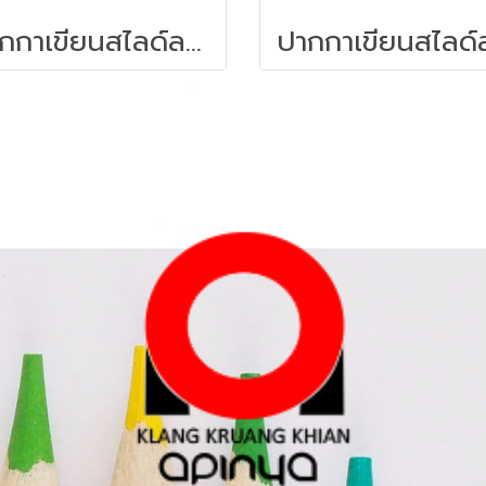
ปากกาเขียนสไลด์ลบไม่ได้ STAEDTLER (F) 318-5 สีเขียว