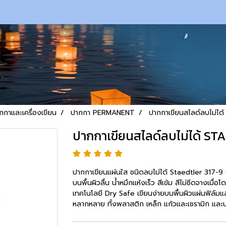
กกาและเครื่องเขียน
ปากกา PERMANENT
ปากกาเขียนสไลด์ลบไม่ได
ปากกาเขียนสไลด์ลบไม่ได้ ST
ปากกาเขียนแผ่นใส ชนิดลบไม่ได้ Staedtler 317-9 ข
บนพื้นผิวลื่น น้ำหมึกแห้งเร็ว สีเข้ม สีไม่ซีดจางเมื่
เทคโนโลยี Dry Safe เขียนง่ายบนพื้นผิวแผ่นฟิล์มแล
หลากหลาย ทั้งพลาสติก เหล็ก แก้วและเซรามิก และ