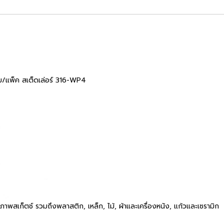
าม/แพ็ค สเต็ดเล่อร์ 316-WP4
ภาพสเก็ตช์ รวมถึงพลาสติก, เหล็ก, ไม้, ผ้าและเครื่องหนัง, แก้วและเซรามิก