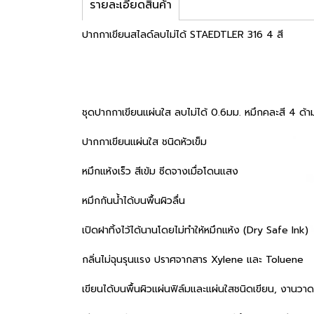
รายละเอียดสินค้า
ปากกาเขียนสไลด์ลบไม่ได้ STAEDTLER 316 4 สี
ชุดปากกาเขียนแผ่นใส ลบไม่ได้ 0.6มม. หมึกคละสี 4 ด้
ปากกาเขียนแผ่นใส ชนิดหัวเข็ม
หมึกแห้งเร็ว สีเข้ม ซีดจางเมื่อโดนแสง
หมึกกันน้ำได้บนพื้นผิวลื่น
เปิดฝาทิ้งไว้ได้นานโดยไม่ทำให้หมึกแห้ง (Dry Safe Ink)
กลิ่นไม่ฉุนรุนแรง ปราศจากสาร Xylene และ Toluene
เขียนได้บนพื้นผิวแผ่นฟิล์มและแผ่นใสชนิดเขียน, งานวาด