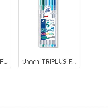
ปากกา TRIPLUS FINELINER STAEDTLER ชุุด 6 สี สีชมพูฟามิงโก้
ปากกา TRIPLUS FINELINER STAEDTLER ชุด 6 สี สีฟ้าน้ำทะเล