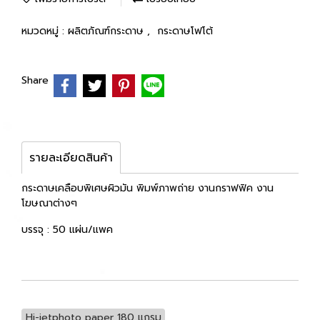
หมวดหมู่ :
ผลิตภัณฑ์กระดาษ
,
กระดาษโฟโต้
Share
รายละเอียดสินค้า
กระดาษเคลือบพิเศษผิวมัน พิมพ์ภาพถ่าย งานกราฟฟิค งาน
โฆษณาต่างๆ
บรรจุ : 50 แผ่น/แพค
Hi-jetphoto paper 180 แกรม