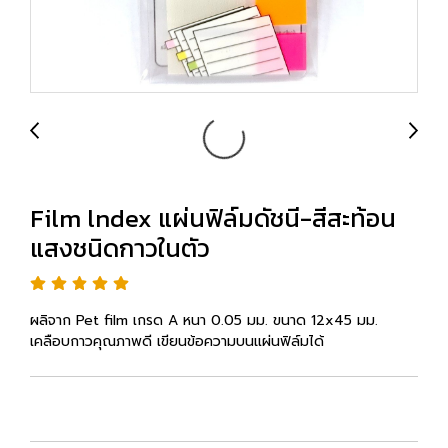
Film lndex แผ่นฟิล์มดัชนี-สีสะท้อน
แสงชนิดกาวในตัว
ผลิจาก Pet film เกรด A หนา 0.05 มม. ขนาด 12x45 มม.
เคลือบกาวคุณภาพดี เขียนข้อความบนแผ่นฟิล์มได้