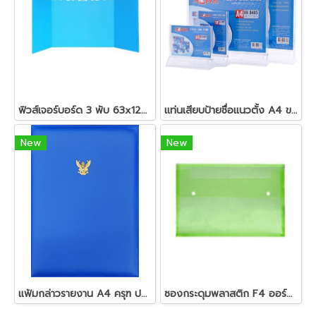
ฟิวส์เจอร์บอร์ด 3 พับ 63x120 คละสี
แท่นเสียบป้ายชื่อแนวตั้ง A4 ขาว ฮอร์ค HK-B491
New
New
แฟ้มกล่าวรายงาน A4 ครุฑ ปกหนัง
ซองกระดุมพลาสติก F4 ออร์ก้า B-154