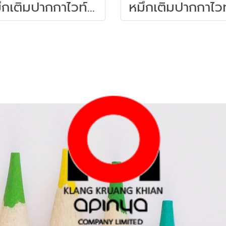
หมึกเติมปากกาไวท์บอร์ด 30 ซีซี. สีแดง ไพล็อต