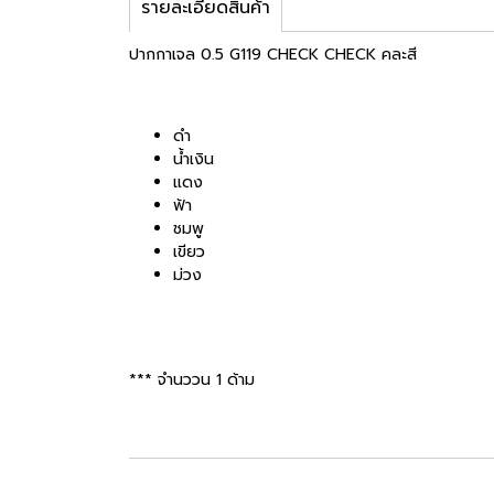
รายละเอียดสินค้า
ปากกาเจล 0.5 G119 CHECK CHECK คละสี
ดำ
น้ำเงิน
แดง
ฟ้า
ชมพู
เขียว
ม่วง
*** จำนววน 1 ด้าม