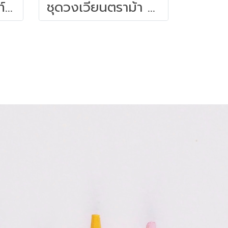
หมึกเติมปากกาไวท์บอร์ด 30 ซีซี. สีน้ำเงิน ไพล็อต
ชุดวงเวียนตราม้า H-813