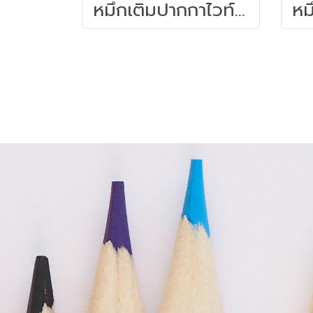
หมึกเติมปากกาไวท์บอร์ด 30 ซีซี. สีดำ ไพล็อต