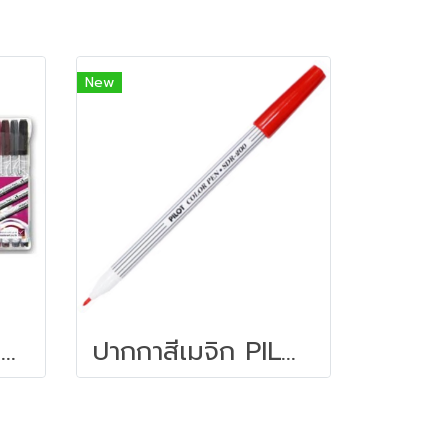
New
ปากกาเมจิก 24สี MASTER ART
ปากกาสีเมจิก PILOT SDR-200 สีแดง