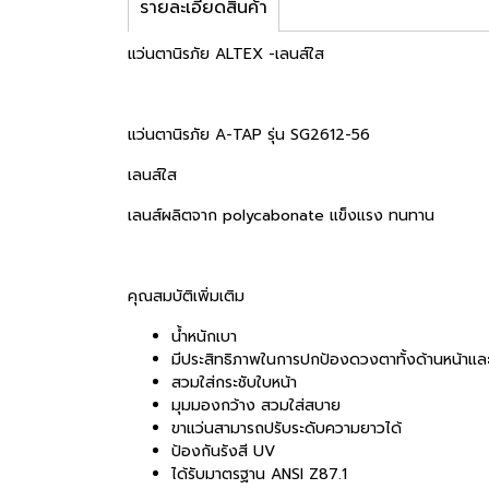
รายละเอียดสินค้า
แว่นตานิรภัย ALTEX -เลนส์ใส
แว่นตานิรภัย A-TAP รุ่น SG2612-56
เลนส์ใส
เลนส์ผลิตจาก polycabonate แข็งแรง ทนทาน
คุณสมบัติเพิ่มเติม
น้ำหนักเบา
มีประสิทธิภาพในการปกป้องดวงตาทั้งด้านหน้าและ
สวมใส่กระชับใบหน้า
มุมมองกว้าง สวมใส่สบาย
ขาแว่นสามารถปรับระดับความยาวได้
ป้องกันรังสี UV
ได้รับมาตรฐาน ANSI Z87.1