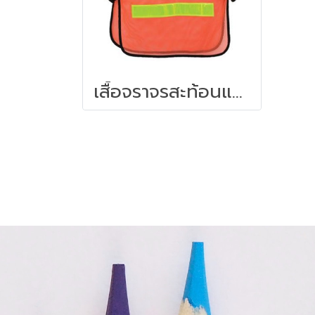
เสื้อจราจรสะท้อนแสง 2 แถบ