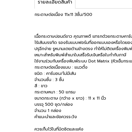
รายละเอียดสินค้า
กระดาษต่อเนื่อง 11x11 3ชั้น/500
เนื้อกระดาษปอนด์ขาว คุณภาพดี แทรกด้วยกระดาษคาร
ไร้เส้นบรรทัด รองรับแบบฟอร์มที่ออกแบบเองหรือโดยอ
ปรุฉีกง่าย รูหนามเตยด้านข้างตรง ทำให้ไม่ติดเครื่องพิมพ
เหมาะสำหรับพิมพ์สำเนาใบเสร็จรับเงินหรือใบกำกับภาษี
ใช้งานร่วมกับเครื่องพิมพ์ระบบ Dot Matrix (หัวเข็มกระ
กระดาษต่อเนื่องแบบ : แนวตั้ง
ชนิด : คาร์บอน/ไม่มีเส้น
จำนวนชั้น : 3 ชั้น
สี : ขาว
กระดาษหนา : 50 แกรม
ขนาดกระดาษ (กว้าง x ยาว) : 11 x 11 นิ้ว
บรรจุ 500 ชุด/กล่อง
จำนวน 1 กล่อง
คำแนะนำและข้อควรระวัง
ควรเก็บไว้ในที่มิดชิดและแห้ง